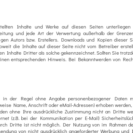
stellten Inhalte und Werke auf diesen Seiten unterliege
rbreitung und jede Art der Verwertung außerhalb der Grenz
igen Autors bzw. Erstellers. Downloads und Kopien dieser Se
oweit die Inhalte auf dieser Seite nicht vom Betreiber erste
n Inhalte Dritter als solche gekennzeichnet. Sollten Sie trot
einen entsprechenden Hinweis. Bei Bekanntwerden von Recht
t in der Regel ohne Angabe personenbezogener Daten mö
ise Name, Anschrift oder eMail-Adressen) erhoben werden, erf
rden ohne Ihre ausdrückliche Zustimmung nicht an Dritte we
net (z.B. bei der Kommunikation per E-Mail) Sicherheitslüc
rch Dritte ist nicht möglich. Der Nutzung von im Rahmen de
sendung von nicht ausdrücklich angeforderter Werbung und I